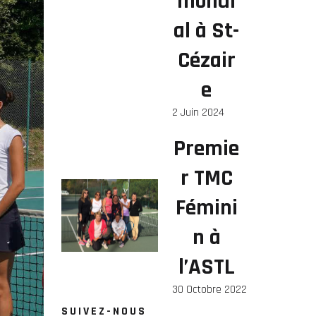
mondi
al à St-
Cézair
e
2 Juin 2024
Premie
r TMC
Fémini
n à
l’ASTL
30 Octobre 2022
SUIVEZ-NOUS