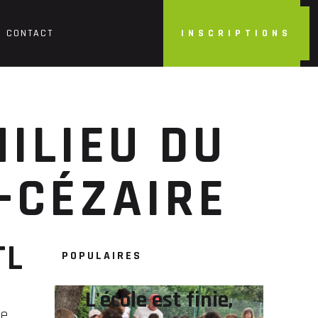
CONTACT
INSCRIPTIONS
E
ILIEU DU
-CÉZAIRE
TL
POPULAIRES
L'école est finie,
le