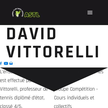
DAVID
VITTORELLI
L’enseignement au Club
Ecole de Tennis pour les
est effectué par David
4/17 ans
Vittorelli, professeur de
Groupe Compétition -
tennis diplômé d'état,
Cours individuels et
classé 4/5.
collectifs