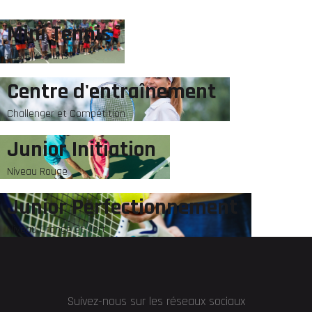
Mini Tennis
Jusqu'à 6 ans
Centre d'entraînement
Challenger et Compétition
Junior Initiation
Niveau Rouge
Junior Perfectionnement
Niveau Orange et Vert
Suivez-nous sur les réseaux sociaux