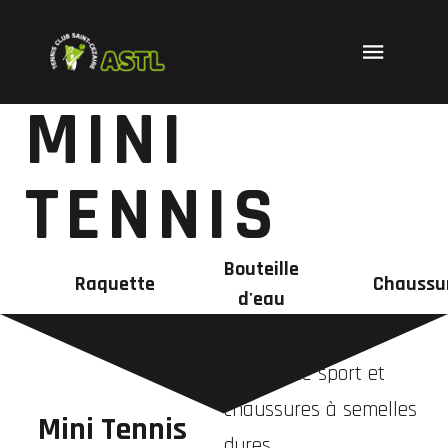
MINI
TENNIS
Bouteille
Raquette
Chaussu
d'eau
PRÉVOIR :
- tenue de sport et
chaussures à semelles
Mini Tennis
dures